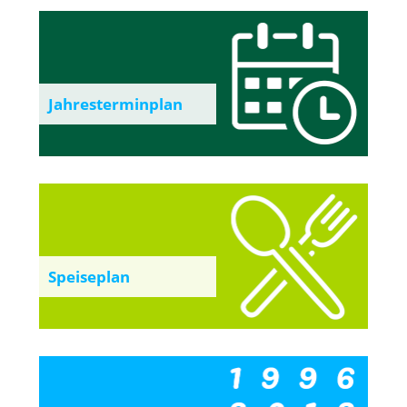
Jahresterminplan
Speiseplan